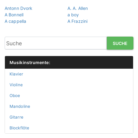
Antonn Dvork
A. A. Allen
A Bonnell
a boy
A cappella
A Frazzini
SUCHE
Musikinstrumente:
Klavier
Violine
Oboe
Mandoline
Gitarre
Blockflöte