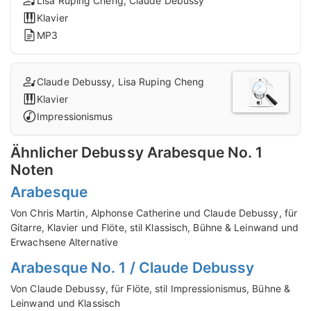
Lisa Ruping Cheng, Claude Debussy
Klavier
MP3
Claude Debussy, Lisa Ruping Cheng
Klavier
Impressionismus
Ähnlicher Debussy Arabesque No. 1
Noten
Arabesque
Von Chris Martin, Alphonse Catherine und Claude Debussy, für
Gitarre, Klavier und Flöte, stil Klassisch, Bühne & Leinwand und
Erwachsene Alternative
Arabesque No. 1 / Claude Debussy
Von Claude Debussy, für Flöte, stil Impressionismus, Bühne &
Leinwand und Klassisch