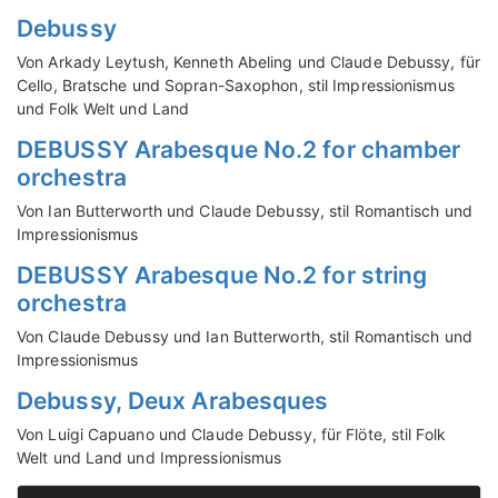
Debussy
Von Arkady Leytush, Kenneth Abeling und Claude Debussy, für
Cello, Bratsche und Sopran-Saxophon, stil Impressionismus
und Folk Welt und Land
DEBUSSY Arabesque No.2 for chamber
orchestra
Von Ian Butterworth und Claude Debussy, stil Romantisch und
Impressionismus
DEBUSSY Arabesque No.2 for string
orchestra
Von Claude Debussy und Ian Butterworth, stil Romantisch und
Impressionismus
Debussy, Deux Arabesques
Von Luigi Capuano und Claude Debussy, für Flöte, stil Folk
Welt und Land und Impressionismus