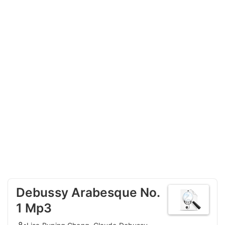
Debussy Arabesque No.
1 Mp3