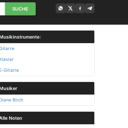
SUCHE
Musikinstrumente:
Gitarre
Klavier
E-Gitarre
Musiker
Diane Birch
Alle Noten