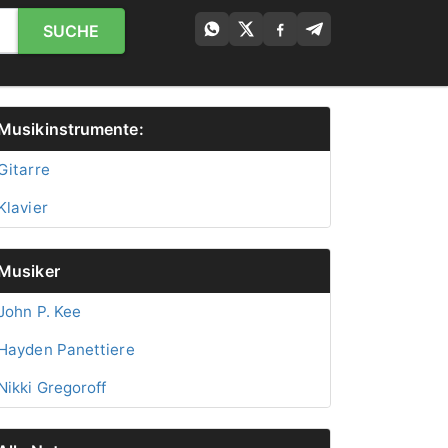
SUCHE
Musikinstrumente:
Gitarre
Klavier
Musiker
John P. Kee
Hayden Panettiere
Nikki Gregoroff