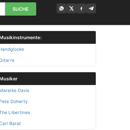
SUCHE
Musikinstrumente:
Handglocke
Gitarre
Musiker
Mareike Davis
Pete Doherty
The Libertines
Carl Barat