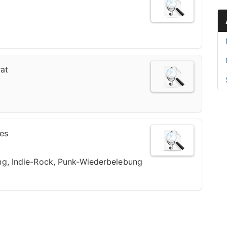
rat
nes
g, Indie-Rock, Punk-Wiederbelebung