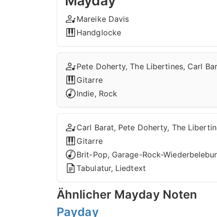
Mayday
Mareike Davis
Handglocke
Pete Doherty, The Libertines, Carl Ba
Gitarre
Indie, Rock
Carl Barat, Pete Doherty, The Liberti
Gitarre
Brit-Pop, Garage-Rock-Wiederbelebun
Tabulatur, Liedtext
Ähnlicher Mayday Noten
Payday