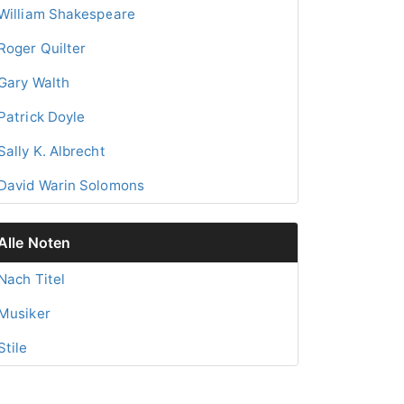
William Shakespeare
Roger Quilter
Gary Walth
Patrick Doyle
Sally K. Albrecht
David Warin Solomons
Alle Noten
Nach Titel
Musiker
Stile