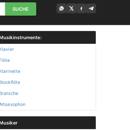
SUCHE
Musikinstrumente:
Klavier
Flöte
Klarinette
Blockflöte
Bratsche
Altsaxophon
Musiker