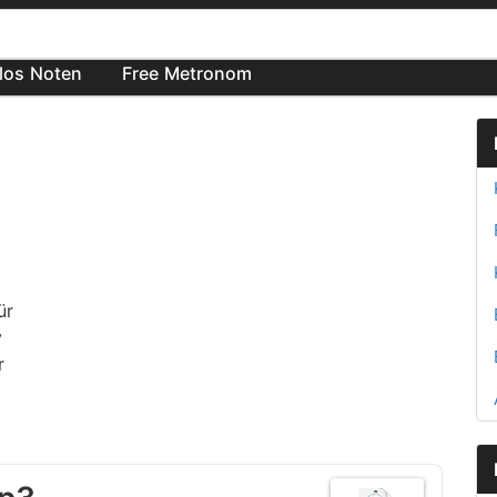
los Noten
Free Metronom
ür
y
r