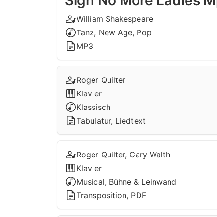
Sigh No More Ladies 
William Shakespeare
Tanz, New Age, Pop
MP3
Roger Quilter
Klavier
Klassisch
Tabulatur, Liedtext
Roger Quilter, Gary Walth
Klavier
Musical, Bühne & Leinwand
Transposition, PDF